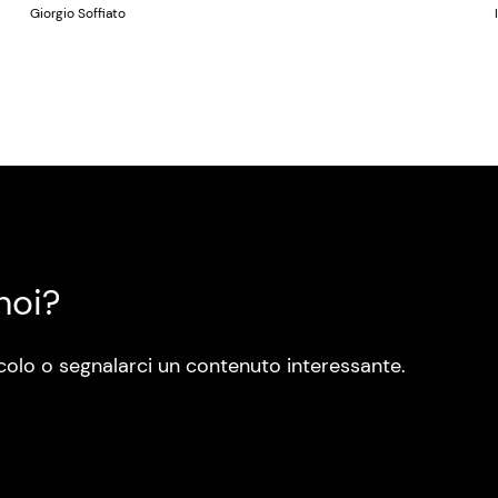
Giorgio Soffiato
noi?
colo o segnalarci un contenuto interessante.