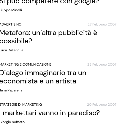
Si può competere con google?
Filippo Minelli
ADVERTISING
27 Febbraio 2007
Metafora: un’altra pubblicità è
possibile?
Luca Dalla Villa
MARKETING E COMUNICAZIONE
23 Febbraio 2007
Dialogo immaginario tra un
economista e un artista
Ilaria Paparella
STRATEGIE DI MARKETING
20 Febbraio 2007
I markettari vanno in paradiso?
Giorgio Soffiato