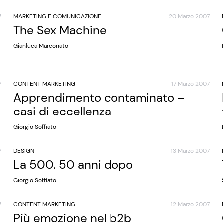
7
MARKETING E COMUNICAZIONE
20 Marzo 2007
The Sex Machine
Gianluca Marconato
7
CONTENT MARKETING
17 Marzo 2007
Apprendimento contaminato –
casi di eccellenza
Giorgio Soffiato
7
DESIGN
13 Marzo 2007
La 500. 50 anni dopo
Giorgio Soffiato
7
CONTENT MARKETING
12 Marzo 2007
Più emozione nel b2b