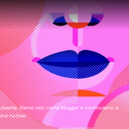
 pulsante. Siamo nati come blogger e continuiamo a
tre notizie!