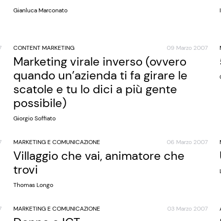
Gianluca Marconato
7
CONTENT MARKETING
09 Marzo 2007
Marketing virale inverso (ovvero
quando un’azienda ti fa girare le
scatole e tu lo dici a più gente
possibile)
Giorgio Soffiato
7
MARKETING E COMUNICAZIONE
06 Marzo 2007
Villaggio che vai, animatore che
trovi
Thomas Longo
7
MARKETING E COMUNICAZIONE
03 Marzo 2007