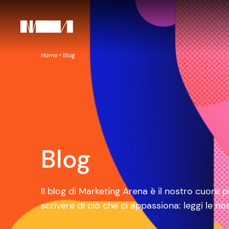
Home
‣
Blog
Blog
Il blog di Marketing Arena è il nostro cuore
scrivere di ciò che ci appassiona: leggi le nos