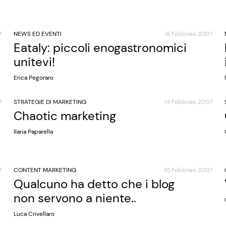
7
NEWS ED EVENTI
18 Febbraio 2007
Eataly: piccoli enogastronomici
unitevi!
Erica Pegoraro
7
STRATEGIE DI MARKETING
14 Febbraio 2007
Chaotic marketing
Ilaria Paparella
7
CONTENT MARKETING
10 Febbraio 2007
Qualcuno ha detto che i blog
non servono a niente..
Luca Crivellaro