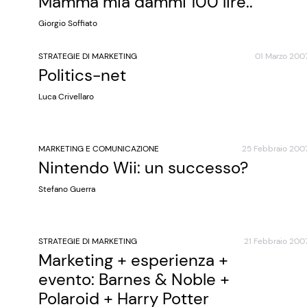
Mamma mia dammi 100 lire..
Giorgio Soffiato
STRATEGIE DI MARKETING
01 Marzo 200
Politics-net
Luca Crivellaro
MARKETING E COMUNICAZIONE
25 Febbraio 200
Nintendo Wii: un successo?
Stefano Guerra
STRATEGIE DI MARKETING
21 Febbraio 200
Marketing + esperienza +
evento: Barnes & Noble +
Polaroid + Harry Potter