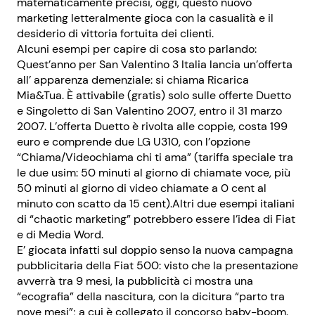
matematicamente precisi, oggi, questo nuovo
marketing letteralmente gioca con la casualità e il
desiderio di vittoria fortuita dei clienti.
Alcuni esempi per capire di cosa sto parlando:
Quest’anno per San Valentino 3 Italia lancia un’offerta
all’ apparenza demenziale: si chiama Ricarica
Mia&Tua. È attivabile (gratis) solo sulle offerte Duetto
e Singoletto di San Valentino 2007, entro il 31 marzo
2007. L’offerta Duetto è rivolta alle coppie, costa 199
euro e comprende due LG U310, con l’opzione
“Chiama/Videochiama chi ti ama” (tariffa speciale tra
le due usim: 50 minuti al giorno di chiamate voce, più
50 minuti al giorno di video chiamate a 0 cent al
minuto con scatto da 15 cent).Altri due esempi italiani
di “chaotic marketing” potrebbero essere l’idea di Fiat
e di Media Word.
E’ giocata infatti sul doppio senso la nuova campagna
pubblicitaria della Fiat 500: visto che la presentazione
avverrà tra 9 mesi, la pubblicità ci mostra una
“ecografia” della nascitura, con la dicitura “parto tra
nove mesi”; a cui è collegato il concorso baby-boom.