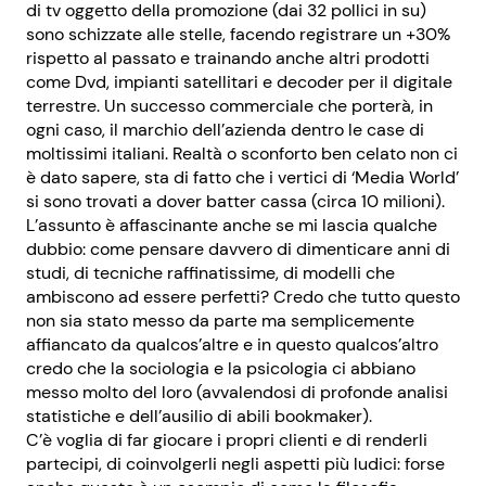
di tv oggetto della promozione (dai 32 pollici in su)
sono schizzate alle stelle, facendo registrare un +30%
rispetto al passato e trainando anche altri prodotti
come Dvd, impianti satellitari e decoder per il digitale
terrestre. Un successo commerciale che porterà, in
ogni caso, il marchio dell’azienda dentro le case di
moltissimi italiani. Realtà o sconforto ben celato non ci
è dato sapere, sta di fatto che i vertici di ‘Media World’
si sono trovati a dover batter cassa (circa 10 milioni).
L’assunto è affascinante anche se mi lascia qualche
dubbio: come pensare davvero di dimenticare anni di
studi, di tecniche raffinatissime, di modelli che
ambiscono ad essere perfetti? Credo che tutto questo
non sia stato messo da parte ma semplicemente
affiancato da qualcos’altre e in questo qualcos’altro
credo che la sociologia e la psicologia ci abbiano
messo molto del loro (avvalendosi di profonde analisi
statistiche e dell’ausilio di abili bookmaker).
C’è voglia di far giocare i propri clienti e di renderli
partecipi, di coinvolgerli negli aspetti più ludici: forse