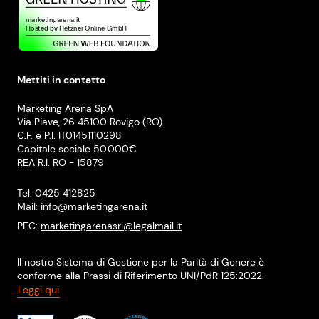
Mettiti in contatto
Marketing Arena SpA
Via Piave, 26 45100 Rovigo (RO)
C.F. e P.I. IT01451110298
Capitale sociale 50.000€
REA R.I. RO - 15879
Tel: 0425 412825
Mail:
info@marketingarena.it
PEC:
marketingarenasrl@legalmail.it
Il nostro Sistema di Gestione per la Parità di Genere è
conforme alla Prassi di Riferimento UNI/PdR 125:2022.
Leggi qui