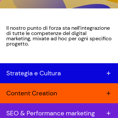
Il nostro punto di forza sta nell’integrazione
di tutte le competenze del digital
marketing, mixate ad hoc per ogni specifico
progetto.
Strategia e Cultura
Market & Customer Analysis
Content Creation
Analizziamo il mercato per comprendere il contesto in
cui opera l'azienda.
Content & social media marketing
Service Design
SEO & Performance marketing
Sviluppiamo strategie di contenuto per il tuo brand,