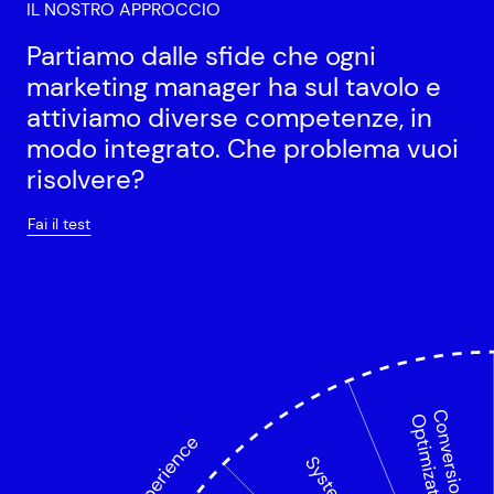
in clienti
IL NOSTRO APPROCCIO
Integriamo il tuo stack tecnologico
Gestione Media
Partiamo dalle sfide che ogni
UX&UI design
PETRONAS Lubricants International EMEA
Il 
marketing manager ha sul tavolo e
Creiamo media plan e gestiamo campagne per
Miglioriamo l'esperienza utente nel tuo sito web
attiviamo diverse competenze, in
massimizzare la visibilità del tuo messaggio
modo integrato. Che problema vuoi
Bluenergy Group
Guarda i nostri progetti
Guarda i nostri progetti
risolvere?
Rad
Fai il test
MSW
Albarella
Dul
Connubia