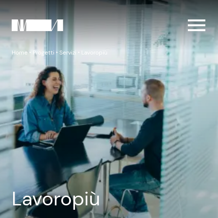
Home
‣
Progetti
‣
Servizi
‣
Lavoropiù
Lavoropiù