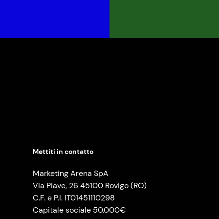
Mettiti in contatto
Marketing Arena SpA
Via Piave, 26 45100 Rovigo (RO)
C.F. e P.I. IT01451110298
Capitale sociale 50.000€