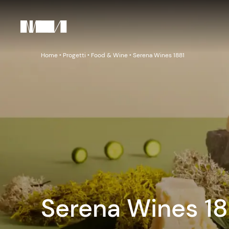
Home
‣
Progetti
‣
Food & Wine
‣
Serena Wines 1881
Serena Wines 18