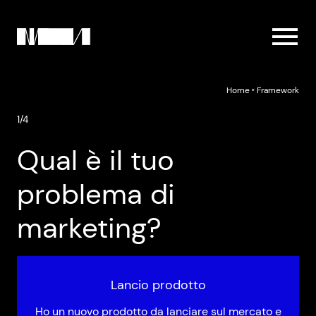
Home
‣
Framework
1/4
Qual è il tuo
problema di
marketing?
Lancio prodotto
Ho un nuovo prodotto da lanciare sul mercato e