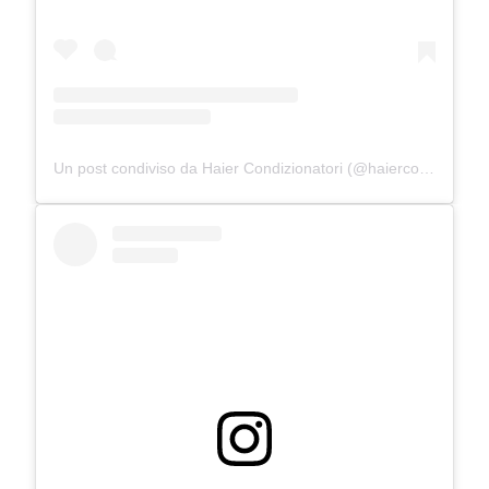
Un post condiviso da Haier Condizionatori (@haiercondizionatori)