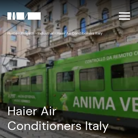
Home
‣
Progetti
‣
Industrial
‣
Haier Air Conditioners Italy
Haier Air
Conditioners Italy