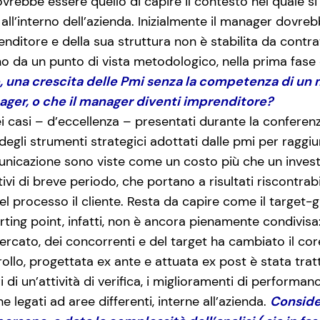
vrebbe essere quello di capire il contesto nel quale si t
e all’interno dell’azienda. Inizialmente il manager dov
renditore e della sua struttura non è stabilita da contr
 da un punto di vista metodologico, nella prima fase 
, una crescita delle Pmi senza la competenza di un 
ager, o che il manager diventi imprenditore?
ei casi – d’eccellenza – presentati durante la conferen
 degli strumenti strategici adottati dalle pmi per ragg
unicazione sono viste come un costo più che un investi
ivi di breve periodo, che portano a risultati riscontrab
l processo il cliente. Resta da capire come il target
rting point, infatti, non è ancora pienamente condivisa
 mercato, dei concorrenti e del target ha cambiato il cor
trollo, progettata ex ante e attuata ex post è stata tra
di un’attività di verifica, i miglioramenti di performan
he legati ad aree differenti, interne all’azienda.
Consider