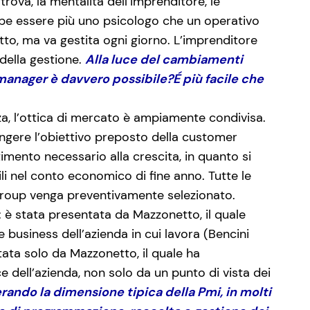
rova, la mentalità dell’imprenditore, le
rebbe essere più uno psicologo che un operativo
atto, ma va gestita ogni giorno. L’imprenditore
della gestione.
Alla luce del cambiamenti
manager è davvero possibile?É più facile che
za, l’ottica di mercato è ampiamente condivisa.
iungere l’obiettivo preposto della customer
mento necessario alla crescita, in quanto si
ili nel conto economico di fine anno. Tutte le
-group venga preventivamente selezionato.
: è stata presentata da Mazzonetto, il quale
e business dell’azienda in cui lavora (Bencini
ttata solo da Mazzonetto, il quale ha
ce dell’azienda, non solo da un punto di vista dei
ando la dimensione tipica della Pmi, in molti