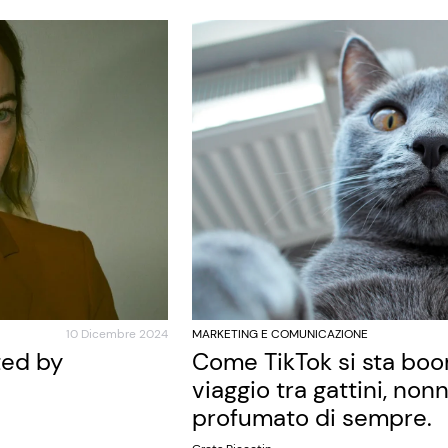
10 Dicembre 2024
MARKETING E COMUNICAZIONE
ted by
Come TikTok si sta bo
viaggio tra gattini, nonn
profumato di sempre.