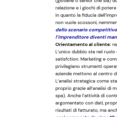
(giovane o senior che sia) do
relazione e i giochi di poter
in quanto la fiducia dell’imp
non vuole scossoni, nemmeno
dello scenario competitivo
l’imprenditore diventi man
Orientamento al cliente
: n
L’unico dubbio sta nel ruolo
satisfction. Marketing e com
privilegiano strumenti operat
aziende mettono al centro de
L’analisi strategica come sta
proprio grazie all’analisi di
spa). Anche l’attività di con
argomentato con dati, propri 
risultati di fatturato, ma anc