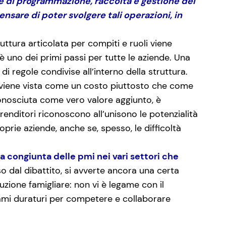
ase di programmazione, raccolta e gestione dei
ensare di poter svolgere tali operazioni, in
ruttura articolata per compiti e ruoli viene
 uno dei primi passi per tutte le aziende. Una
di regole condivise all’interno della struttura.
o, viene vista come un costo piuttosto che come
conosciuta come vero valore aggiunto, è
renditori riconoscono all’unisono le potenzialità
oprie aziende, anche se, spesso, le difficoltà
ta congiunta delle pmi nei vari settori che
o dal dibattito, si avverte ancora una certa
uzione famigliare: non vi è legame con il
egami duraturi per competere e collaborare