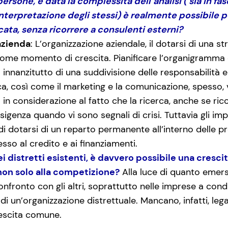
ersone, e data la complessità dell’analisi ( sia in f
e interpretazione degli stessi) è realmente possibile p
ata, senza ricorrere a consulenti esterni?
azienda
: L’organizzazione aziendale, il dotarsi di una st
come momento di crescita. Pianificare l’organigramma è
 innanzitutto di una suddivisione delle responsabilità e 
erca, così come il marketing e la comunicazione, spess
 in considerazione al fatto che la ricerca, anche se ri
genza quando vi sono segnali di crisi. Tuttavia gli imp
 di dotarsi di un reparto permanente all’interno delle pr
sso al credito e ai finanziamenti.
ei distretti esistenti, è davvero possibile una cresci
 non solo alla competizione
?
Alla luce di quanto emers
confronto con gli altri, soprattutto nelle imprese a cond
 di un’organizzazione distrettuale. Mancano, infatti, l
rescita comune.