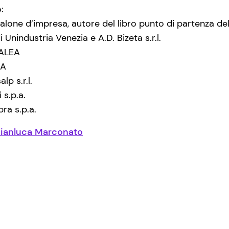
:
 salone d’impresa, autore del libro punto di partenza d
i Unindustria Venezia e A.D. Bizeta s.r.l.
 ALEA
EA
lp s.r.l.
 s.p.a.
ra s.p.a.
ianluca Marconato