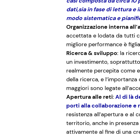
casi composta da circa 10 p
dati,sia in fase di lettura 
modo sistematica e pianific
Organizzazione interna all’
accettata e lodata da tutti 
migliore performance è figlia
Ricerca & sviluppo
: la ric
un investimento, soprattutto
realmente percepita come esi
della ricerca, e l’importanza
maggiori sono legate all’acce
Apertura alle reti
:
Al di là d
porti alla collaborazione e
resistenza all’apertura e al 
territorio, anche in presenza
attivamente al fine di una c