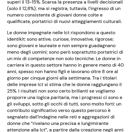
superi il 13-15%. Scarsa la presenza a livelli decisionali
(solo il 12,8%); ma si registra, tuttavia, l’ingresso di un
numero consistente di giovani donne colte e
qualificate, portatrici di nuovi atteggiamenti culturali.
Le donne impegnate nelle Ict rispondono a questo
identikit: sono attive, curiose, innovative, rigorose;
sono giovani e laureate e non sempre guadagnano
meno degli uomini; sono però soprattutto portatrici di
un mix di competenze non solo tecniche. Le donne in
carriera in questo settore hanno in genere meno di 40
anni, spesso non hanno figli e lavorano oltre 8 ore al
giorno per cinque giorni alla settimana. Tra i titolari
delle imprese Ict si stima che le donne raggiungano il
25%. I risultati non sono certo brillanti se vogliamo
proporre una logica paritaria, ma i progressi ci sono e
gli sviluppi, sotto gli occhi di tutti, sono molto forti: un
contributo significativo verso questo percorso è
segnalato dall’indagine nelle reti e aggregazioni di
donne che “rivelano una precisa e lungimirante
attenzione alla Ict”, a partire dalla creazione negli anni