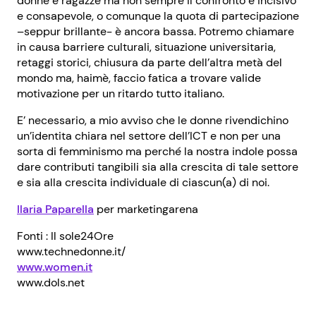
donne e ragazze ma non sempre il confronto è incisivo
e consapevole, o comunque la quota di partecipazione
–seppur brillante- è ancora bassa. Potremo chiamare
in causa barriere culturali, situazione universitaria,
retaggi storici, chiusura da parte dell’altra metà del
mondo ma, haimè, faccio fatica a trovare valide
motivazione per un ritardo tutto italiano.
E’ necessario, a mio avviso che le donne rivendichino
un’identita chiara nel settore dell’ICT e non per una
sorta di femminismo ma perché la nostra indole possa
dare contributi tangibili sia alla crescita di tale settore
e sia alla crescita individuale di ciascun(a) di noi.
Ilaria Paparella
per marketingarena
Fonti : Il sole24Ore
www.technedonne.it/
www.women.it
www.dols.net