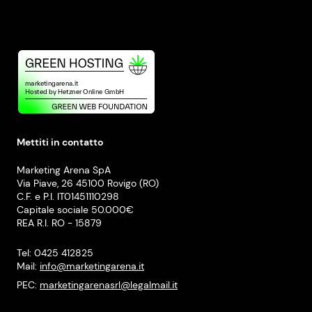
Mettiti in contatto
Marketing Arena SpA
Via Piave, 26 45100 Rovigo (RO)
C.F. e P.I. IT01451110298
Capitale sociale 50.000€
REA R.I. RO - 15879
Tel: 0425 412825
Mail:
info@marketingarena.it
PEC:
marketingarenasrl@legalmail.it