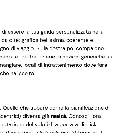
di essere la tua guida personalizzata nella
 da dire: grafica bellissima, coerente e
ogno di viaggio. Sulla destra poi compaiono
enza e una bella serie di nozioni generiche sul
ngiare, locali di intrattenimento dove fare
 che hai scelto.
. Quello che appare come la pianificazione di
centrici) diventa già
realtà
. Conosci l’ora
notazione del volo è lì a portata di click.
s: things that only locals would know, and