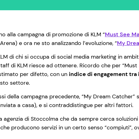
imo alla campagna di promozione di KLM “
Must See M
rena) e ora ne sto analizzando l’evoluzione, “
My Dre
KLM di chi si occupa di social media marketing in ambito 
aff di KLM riesce ad ottenere. Ricordo che per “Must 
 stimato per difetto, con un
indice di engagement tra i 
sto settore.
ssi della campagna precedente, “My Dream Catcher” si s
viata a casa), e si contraddistingue per altri fattori.
a agenzia di Stoccolma che da sempre cerca soluzioni “ol
 che producono servizi in un certo senso “compiuti”, ov