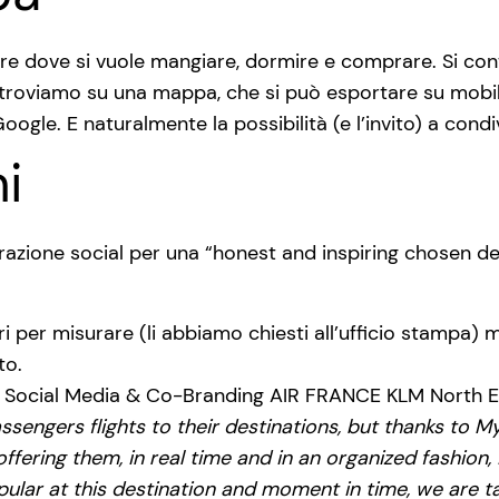
re dove si vuole mangiare, dormire e comprare. Si cont
ritroviamo su una mappa, che si può esportare su mobi
oogle. E naturalmente la possibilità (e l’invito) a cond
i
ione social per una “honest and inspiring chosen destin
 per misurare (li abbiamo chiesti all’ufficio stampa
to.
, Social Media & Co-Branding AIR FRANCE KLM North Eur
ssengers flights to their destinations, but thanks to
 offering them, in real time and in an organized fashion
ular at this destination and moment in time, we are ta