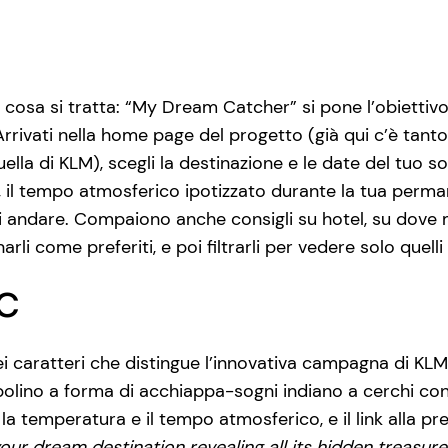
cosa si tratta: “My Dream Catcher” si pone l’obiettivo 
 Arrivati nella home page del progetto (già qui c’è tanto
lla di KLM), scegli la destinazione e le date del tuo s
, il tempo atmosferico ipotizzato durante la tua perman
andare. Compaiono anche consigli su hotel, su dove ma
li come preferiti, e poi filtrarli per vedere solo quelli
c
ei caratteri che distingue l’innovativa campagna di KLM
bolino a forma di acchiappa-sogni indiano a cerchi con
 la temperatura e il tempo atmosferico, e il link alla pre
our dream destination revealing all its hidden treasure