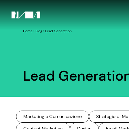
Home
‣
Blog
‣
Lead Generation
Lead Generatio
Marketing e Comunicazione
Strategie di Ma
Content Marketing
Design
Email Mark