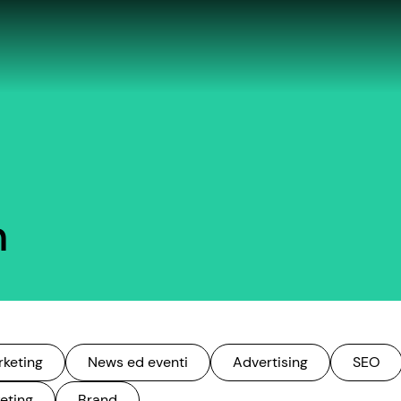
n
rketing
News ed eventi
Advertising
SEO
eting
Brand