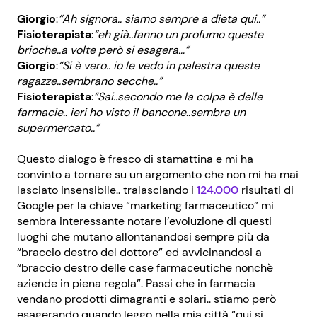
Giorgio
:
“Ah signora.. siamo sempre a dieta qui..”
Fisioterapista
:
“eh già..fanno un profumo queste
brioche..a volte però si esagera…”
Giorgio
:
“Si è vero.. io le vedo in palestra queste
ragazze..sembrano secche..”
Fisioterapista
:
“Sai..secondo me la colpa è delle
farmacie.. ieri ho visto il bancone..sembra un
supermercato..”
Questo dialogo è fresco di stamattina e mi ha
convinto a tornare su un argomento che non mi ha mai
lasciato insensibile.. tralasciando i
124.000
risultati di
Google per la chiave “marketing farmaceutico” mi
sembra interessante notare l’evoluzione di questi
luoghi che mutano allontanandosi sempre più da
“braccio destro del dottore” ed avvicinandosi a
“braccio destro delle case farmaceutiche nonchè
aziende in piena regola”. Passi che in farmacia
vendano prodotti dimagranti e solari.. stiamo però
esagerando quando leggo nella mia città “qui si