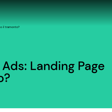
so il tramonto?
d Ads: Landing Page
o?