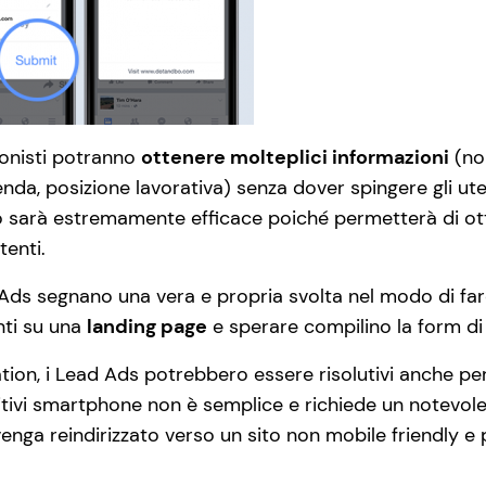
ionisti potranno
ottenere molteplici informazioni
(nom
enda, posizione lavorativa) senza dover spingere gli ut
sarà estremamente efficace poiché permetterà di ot
tenti.
d Ads segnano una vera e propria svolta nel modo di far
nti su una
landing page
e sperare compilino la form di
ation, i Lead Ads potrebbero essere risolutivi anche pe
ivi smartphone non è semplice e richiede un notevole s
e venga reindirizzato verso un sito non mobile friendly