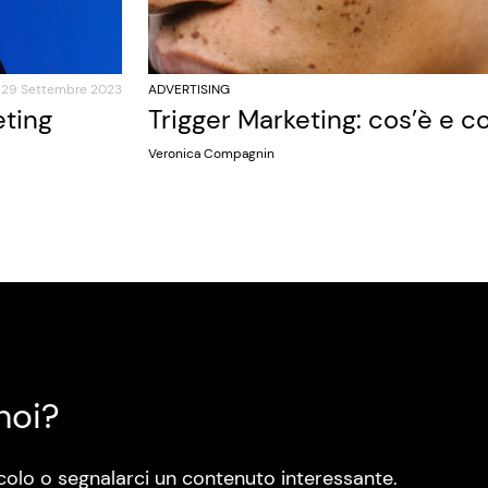
29 Settembre 2023
ADVERTISING
eting
Trigger Marketing: cos’è e 
Veronica Compagnin
noi?
colo o segnalarci un contenuto interessante.