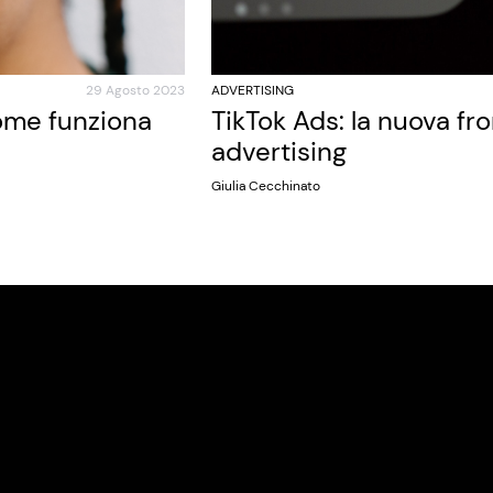
29 Agosto 2023
ADVERTISING
come funziona
TikTok Ads: la nuova fro
advertising
Giulia Cecchinato