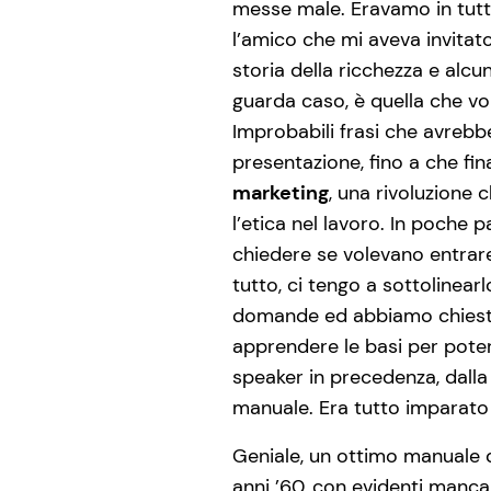
messe male. Eravamo in tutto 
l’amico che mi aveva invitato
storia della ricchezza e alcu
guarda caso, è quella che vo
Improbabili frasi che avreb
presentazione, fino a che fina
marketing
, una rivoluzione 
l’etica nel lavoro. In poche 
chiedere se volevano entrar
tutto, ci tengo a sottolinea
domande ed abbiamo chiesto 
apprendere le basi per poter
speaker in precedenza, dall
manuale. Era tutto imparato 
Geniale, un ottimo manuale di
anni ’60, con evidenti mancan