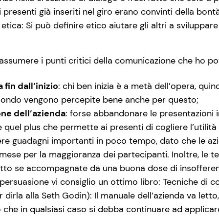
 presenti già inseriti nel giro erano convinti della bontà
tica: Si può definire etico aiutare gli altri a sviluppar
iassumere i punti critici della comunicazione che ho p
fin dall’inizio
: chi ben inizia è a metà dell’opera, qu
el mondo vengono percepite bene anche per questo;
one dell’azienda
: forse abbandonare le presentazioni
quel plus che permette ai presenti di cogliere l’utilità
re guadagni importanti in poco tempo, dato che le a
ese per la maggioranza dei partecipanti. Inoltre, le 
tto se accompagnate da una buona dose di insofferenz
persuasione vi consiglio un ottimo libro: Tecniche di c
 dirla alla Seth Godin): Il manuale dell’azienda va let
o che in qualsiasi caso si debba continuare ad applicar