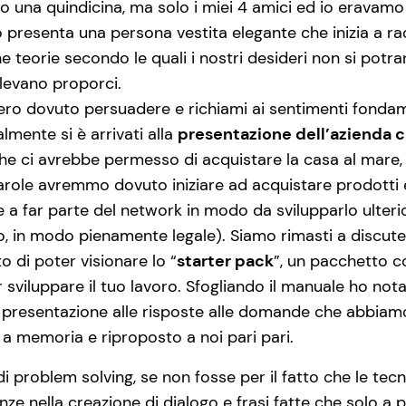
una quindicina, ma solo i miei 4 amici ed io eravamo “f
 presenta una persona vestita elegante che inizia a rac
ne teorie secondo le quali i nostri desideri non si potr
levano proporci.
bero dovuto persuadere e richiami ai sentimenti fondam
lmente si è arrivati alla
presentazione dell’azienda c
che ci avrebbe permesso di acquistare la casa al mare, u
parole avremmo dovuto iniziare ad acquistare prodotti e 
e a far parte del network in modo da svilupparlo ulte
rlo, in modo pienamente legale). Siamo rimasti a discu
di poter visionare lo “
starter pack
”, un pacchetto c
 sviluppare il tuo lavoro. Sfogliando il manuale ho no
a presentazione alle risposte alle domande che abbiam
a memoria e riproposto a noi pari pari.
 problem solving, se non fosse per il fatto che le tecni
ze nella creazione di dialogo e frasi fatte che solo a p