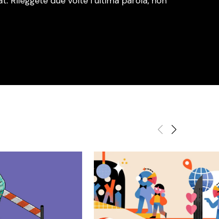
. Rileggete due volte l’ultima parola, non