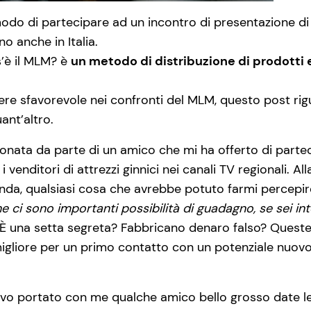
do di partecipare ad un incontro di presentazione di
 anche in Italia.
’è il MLM? è
un metodo di distribuzione di prodotti e
re sfavorevole nei confronti del MLM, questo post rig
ant’altro.
efonata da parte di un amico che mi ha offerto di part
i venditori di attrezzi ginnici nei canali TV regionali
enda, qualsiasi cosa che avrebbe potuto farmi percepire
he ci sono importanti possibilità di guadagno, se sei in
a? È una setta segreta? Fabbricano denaro falso? Ques
igliore per un primo contatto con un potenziale nuovo p
vo portato con me qualche amico bello grosso date le 