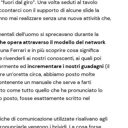
uori dal giro”. Una volta seduti al tavolo
contarci con il supporto di alcune slide la
anno mai realizzare senza una nuova attività che,
entali dell’uomo si sprecavano durante la
he opera attraverso il modello del network
na Ferrari e in più scoprire cosa significa
rivenderli ai nostri conoscenti, ai quali poi
riormente ed
incrementare i nostri guadagni
(il
tere un’oretta circa, abbiamo posto molte
ontenente un manuale che serve a farti
tato come tutto quello che ha pronunciato lo
o posto, fosse esattamente scritto nel
che di comunicazione utilizzate risalivano agli
ronunciarle vengono i brividi. La cosa forse