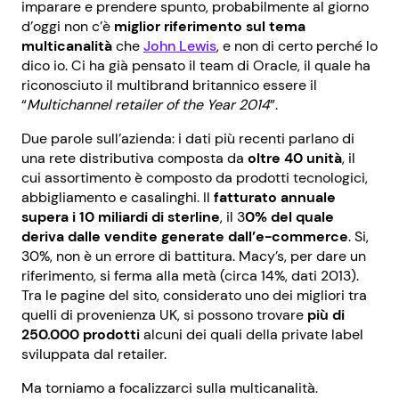
imparare e prendere spunto, probabilmente al giorno
d’oggi non c’è
miglior riferimento sul tema
multicanalità
che
John Lewis
, e non di certo perché lo
dico io. Ci ha già pensato il team di Oracle, il quale ha
riconosciuto il multibrand britannico essere il
“
Multichannel retailer of the Year 2014
”.
Due parole sull’azienda: i dati più recenti parlano di
una rete distributiva composta da
oltre 40 unità
, il
cui assortimento è composto da prodotti tecnologici,
abbigliamento e casalinghi. Il
fatturato annuale
supera i 10 miliardi di sterline
, il 3
0% del quale
deriva dalle vendite generate dall’e-commerce
. Si,
30%, non è un errore di battitura. Macy’s, per dare un
riferimento, si ferma alla metà (circa 14%, dati 2013).
Tra le pagine del sito, considerato uno dei migliori tra
quelli di provenienza UK, si possono trovare
più di
250.000 prodotti
alcuni dei quali della private label
sviluppata dal retailer.
Ma torniamo a focalizzarci sulla multicanalità.