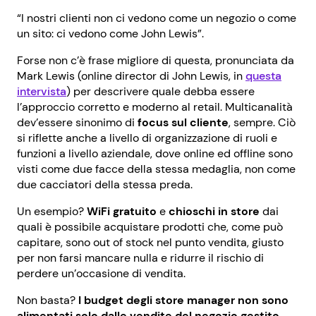
“I nostri clienti non ci vedono come un negozio o come
un sito: ci vedono come John Lewis”.
Forse non c’è frase migliore di questa, pronunciata da
Mark Lewis (online director di John Lewis, in
questa
intervista
) per descrivere quale debba essere
l’approccio corretto e moderno al retail. Multicanalità
dev’essere sinonimo di
focus sul cliente
, sempre. Ciò
si riflette anche a livello di organizzazione di ruoli e
funzioni a livello aziendale, dove online ed offline sono
visti come due facce della stessa medaglia, non come
due cacciatori della stessa preda.
Un esempio?
WiFi gratuito
e
chioschi in store
dai
quali è possibile acquistare prodotti che, come può
capitare, sono out of stock nel punto vendita, giusto
per non farsi mancare nulla e ridurre il rischio di
perdere un’occasione di vendita.
Non basta?
I budget degli store manager non sono
alimentati solo dalle vendite del negozio gestito,