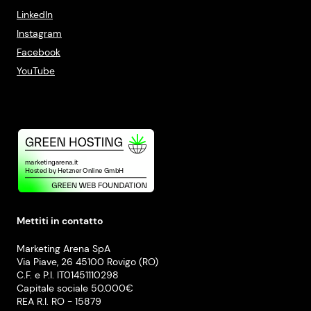
LinkedIn
Instagram
Facebook
YouTube
Mettiti in contatto
Marketing Arena SpA
Via Piave, 26 45100 Rovigo (RO)
C.F. e P.I. IT01451110298
Capitale sociale 50.000€
REA R.I. RO - 15879