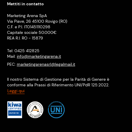
Mettiti in contatto
Marketing Arena SpA
Via Piave, 26 45100 Rovigo (RO)
C.F. e P.I. IT01451110298
Capitale sociale 50.000€
REA R.I. RO - 15879
Tel: 0425 412825
Mail:
info@marketingarena.it
PEC:
marketingarenasrl@legalmail.it
Il nostro Sistema di Gestione per la Parità di Genere è
conforme alla Prassi di Riferimento UNI/PdR 125:2022.
Leggi qui