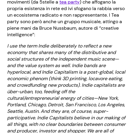
movimenti (da 5stelle a
tea party
) che affogano la
propria esistenza in rete ed ivi sfogano la rabbia verso
un ecosistema radicato e non rappresentante. I Tea
party sono però anche un gruppo musicale, attingo a
piene mani da Bruce Nussbaum, autore di “creative
intelligence”:
I use the term Indie deliberately to reflect a new
economy that shares many of the distributive and
social structures of the independent music scene—
and the value system as well. Indie bands are
hyperlocal, and Indie Capitalism is a post-global, local
economic phenom (think 3D printing, locavore eating,
and crowdfunding new products). Indie capitalists are
über-urban, too, feeding off the
cultural/entrepreneurial energy of cities—New York,
Portland, Chicago, Detroit, San Francisco, Los Angeles,
Seattle, Austin. And they are, of course, super-
participative. Indie Capitalists believe in our making of
all things, with no clear boundaries between consumer
and producer, investor and shopper. We are all of