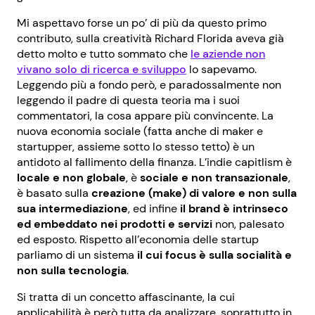
Mi aspettavo forse un po’ di più da questo primo
contributo, sulla creatività Richard Florida aveva già
detto molto e tutto sommato che
le aziende non
vivano solo di ricerca e sviluppo
lo sapevamo.
Leggendo più a fondo però, e paradossalmente non
leggendo il padre di questa teoria ma i suoi
commentatori, la cosa appare più convincente. La
nuova economia sociale (fatta anche di maker e
startupper, assieme sotto lo stesso tetto) è un
antidoto al fallimento della finanza. L’indie capitlism è
locale e non globale
, è
sociale e non transazionale
,
è basato sulla
creazione (make) di valore e non sulla
sua intermediazione
, ed infine
il brand è intrinseco
ed embeddato nei prodotti e servizi
non, palesato
ed esposto. Rispetto all’economia delle startup
parliamo di un sistema
il cui focus è sulla socialità e
non sulla tecnologia
.
Si tratta di un concetto affascinante, la cui
applicabilità è però tutta da analizzare, soprattutto in