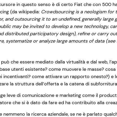
recursore in questo senso è di certo Fiat che con 500 
cing (da wikipedia:
Crowdsourcing is a neologism for th
, and outsourcing it to an undefined, generally large
public may be invited to develop a new technology, ca
distributed participatory design), refine or carry o
e, systematize or analyze large amounts of data (see a
può che essere mediato dalla virtualità e dal web, l’ap
base utenti esistente? come muovere le masse? cosa c
 incentivanti? come attivare un rapporto onesto?) e l
are la struttura dell’offerta e la catena di subfornitu
ge leve di comunicazione e marketing come il product p
tore che si è dato da fare ed ha contribuito alla crea
 e nemmeno la ricerca aziendale, se ne è parlato qualc