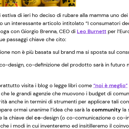
 estiva di ieri ho deciso di rubare alla mamma uno dei
o un interessante articolo intitolato “I consumatori de
aloga con Giorgio Brenna, CEO di
Leo Burnett
per l’Eur
due passaggi chiave che cito:
azione non è più basata sul brand ma si sposta sul con
 co-design, co-definizione del prodotto sarà in futuro
attutto visita i blog o legge libri come
“noi è meglio”
 è che le grandi agenzie che muovono i budget di comu
tà anche in termini di strumenti per applicare tali con
ppare ormai unanime l’idea che sarà la
community
la 
 la chiave del
co
-design (o co-comunicazione o co-inn
che i modi in cui inventeremo ed insitilleremo il coinv