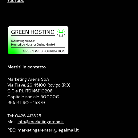
YouTube
Mettiti in contatto
Marketing Arena SpA
Via Piave, 26 45100 Rovigo (RO)
C.F. e P.I. IT01451110298
Capitale sociale 50.000€
REA R.I. RO - 15879
Tel: 0425 412825
Mail:
info@marketingarena.it
PEC:
marketingarenasrl@legalmail.it