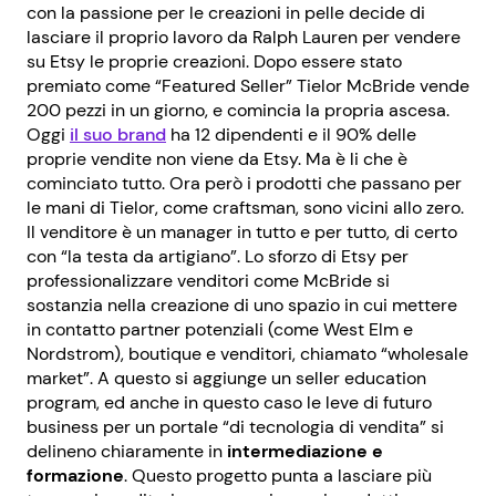
con la passione per le creazioni in pelle decide di
lasciare il proprio lavoro da Ralph Lauren per vendere
su Etsy le proprie creazioni. Dopo essere stato
premiato come “Featured Seller” Tielor McBride vende
200 pezzi in un giorno, e comincia la propria ascesa.
Oggi
il suo brand
ha 12 dipendenti e il 90% delle
proprie vendite non viene da Etsy. Ma è li che è
cominciato tutto. Ora però i prodotti che passano per
le mani di Tielor, come craftsman, sono vicini allo zero.
Il venditore è un manager in tutto e per tutto, di certo
con “la testa da artigiano”. Lo sforzo di Etsy per
professionalizzare venditori come McBride si
sostanzia nella creazione di uno spazio in cui mettere
in contatto partner potenziali (come West Elm e
Nordstrom), boutique e venditori, chiamato “wholesale
market”. A questo si aggiunge un seller education
program, ed anche in questo caso le leve di futuro
business per un portale “di tecnologia di vendita” si
delineno chiaramente in
intermediazione e
formazione
. Questo progetto punta a lasciare più