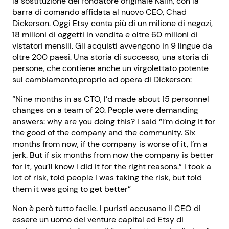
la sostituzione del fondatore originale Kalin, con la
barra di comando affidata al nuovo CEO, Chad
Dickerson. Oggi Etsy conta più di un milione di negozi,
18 milioni di oggetti in vendita e oltre 60 milioni di
vistatori mensili. Gli acquisti avvengono in 9 lingue da
oltre 200 paesi. Una storia di successo, una storia di
persone, che contiene anche un virgolettato potente
sul cambiamento,proprio ad opera di Dickerson:
“Nine months in as CTO, I’d made about 15 personnel
changes on a team of 20. People were demanding
answers: why are you doing this? I said “I’m doing it for
the good of the company and the community. Six
months from now, if the company is worse of it, I’m a
jerk. But if six months from now the company is better
for it, you’ll know I did it for the right reasons.” I took a
lot of risk, told people I was taking the risk, but told
them it was going to get better”
Non è però tutto facile. I puristi accusano il CEO di
essere un uomo dei venture capital ed Etsy di