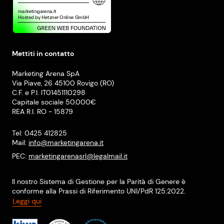
Mettiti in contatto
Marketing Arena SpA
Via Piave, 26 45100 Rovigo (RO)
C.F. e P.I. IT01451110298
Capitale sociale 50.000€
REA R.I. RO - 15879
Tel: 0425 412825
Mail:
info@marketingarena.it
PEC:
marketingarenasrl@legalmail.it
Il nostro Sistema di Gestione per la Parità di Genere è
conforme alla Prassi di Riferimento UNI/PdR 125:2022.
Leggi qui