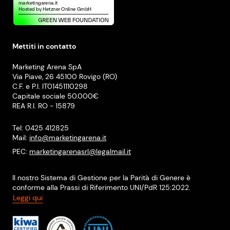
Mettiti in contatto
Marketing Arena SpA
Via Piave, 26 45100 Rovigo (RO)
C.F. e P.I. IT01451110298
Capitale sociale 50.000€
REA R.I. RO - 15879
Tel: 0425 412825
Mail:
info@marketingarena.it
PEC:
marketingarenasrl@legalmail.it
Il nostro Sistema di Gestione per la Parità di Genere è
conforme alla Prassi di Riferimento UNI/PdR 125:2022.
Leggi qui