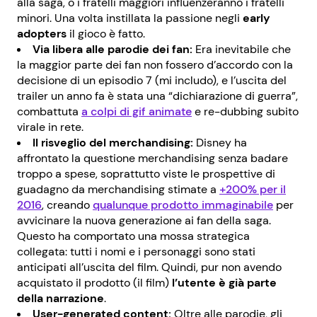
alla saga, o i fratelli maggiori influenzeranno i fratelli
minori. Una volta instillata la passione negli
early
adopters
il gioco è fatto.
Via libera alle parodie dei fan:
Era inevitabile che
la maggior parte dei fan non fossero d’accordo con la
decisione di un episodio 7 (mi includo), e l’uscita del
trailer un anno fa è stata una “dichiarazione di guerra”,
combattuta
a colpi di gif animate
e re-dubbing subito
virale in rete.
Il risveglio del merchandising:
Disney ha
affrontato la questione merchandising senza badare
troppo a spese, soprattutto viste le prospettive di
guadagno da merchandising stimate a
+200% per il
2016
, creando
qualunque prodotto immaginabile
per
avvicinare la nuova generazione ai fan della saga.
Questo ha comportato una mossa strategica
collegata: tutti i nomi e i personaggi sono stati
anticipati all’uscita del film. Quindi, pur non avendo
acquistato il prodotto (il film)
l’utente è già parte
della narrazione
.
User-generated content:
Oltre alle parodie, gli