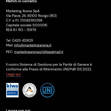
Mettiti in contatto
Marketing Arena SpA
Via Piave, 26 45100 Rovigo (RO)
C.F. e P.I. IT01451110298
Capitale sociale 50.000€
REA R.I. RO - 15879
Tel: 0425 412825
Mail:
info@marketingarena.it
PEC:
marketingarenasrl@legalmail.it
Il nostro Sistema di Gestione per la Parità di Genere è
conforme alla Prassi di Riferimento UNI/PdR 125:2022.
Leggi qui
Lavora con noi