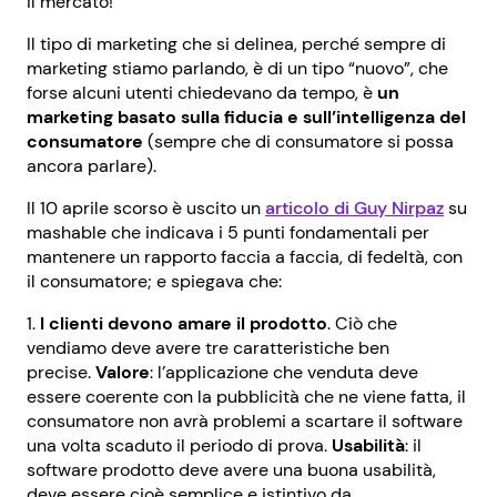
il mercato!
Il tipo di marketing che si delinea, perché sempre di
marketing stiamo parlando, è di un tipo “nuovo”, che
forse alcuni utenti chiedevano da tempo, è
un
marketing basato sulla fiducia e sull’intelligenza del
consumatore
(sempre che di consumatore si possa
ancora parlare).
Il 10 aprile scorso è uscito un
articolo di Guy Nirpaz
su
mashable che indicava i 5 punti fondamentali per
mantenere un rapporto faccia a faccia, di fedeltà, con
il consumatore; e spiegava che:
I clienti devono amare il prodotto
. Ciò che
vendiamo deve avere tre caratteristiche ben
precise.
Valore
: l’applicazione che venduta deve
essere coerente con la pubblicità che ne viene fatta, il
consumatore non avrà problemi a scartare il software
una volta scaduto il periodo di prova.
Usabilità
: il
software prodotto deve avere una buona usabilità,
deve essere cioè semplice e istintivo da