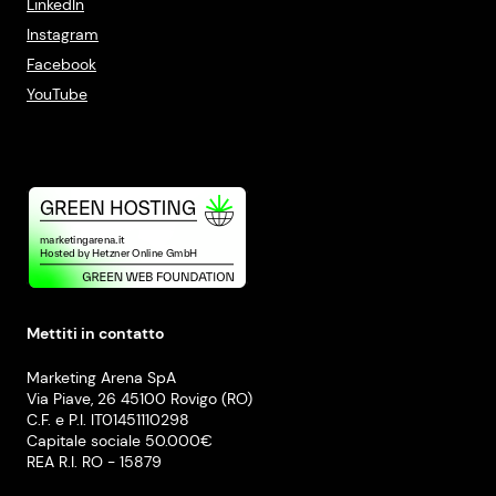
LinkedIn
Instagram
Facebook
YouTube
Mettiti in contatto
Marketing Arena SpA
Via Piave, 26 45100 Rovigo (RO)
C.F. e P.I. IT01451110298
Capitale sociale 50.000€
REA R.I. RO - 15879