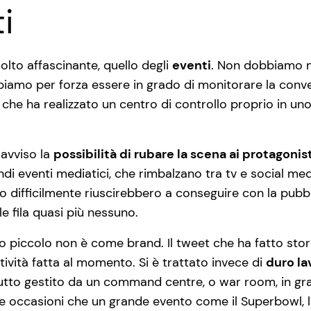
i
olto affascinante, quello degli
eventi
. Non dobbiamo n
biamo per forza essere in grado di monitorare la conve
e ha realizzato un centro di controllo proprio in uno d
 avviso la
possibilità di rubare la scena ai protagonist
di eventi mediatici, che rimbalzano tra tv e social medi
difficilmente riuscirebbero a conseguire con la pubbli
e fila quasi più nessuno.
io piccolo non è come brand. Il tweet che ha fatto stor
vità fatta al momento. Si è trattato invece di
duro la
 tutto gestito da un command centre, o war room, in g
e le occasioni che un grande evento come il Superbowl, 