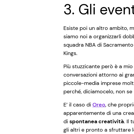
3. Gli event
Esiste poi un altro ambito, m
siamo noi a organizzarli dob
squadra NBA di Sacramento ch
Kings.
Più stuzzicante però è a mio
conversazioni attorno ai gran
piccole-media imprese molto 
perché, diciamocelo, non se l
E’ il caso di
Oreo
, che propr
apparentemente di una creati
di
spontanea creatività
. Il
gli altri e pronto a sfruttar