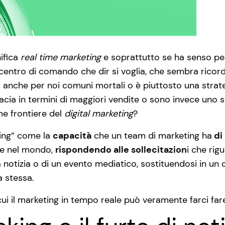
nifica
real time marketing
e soprattutto se ha senso per 
centro di comando che dir si voglia, che sembra ricordar
 anche per noi comuni mortali o è piuttosto una strateg
cacia in termini di maggiori vendite o sono invece uno 
me frontiere del
digital marketing
?
ting” come la
capacità
che un team di marketing ha
di
ne nel mondo,
rispondendo alle sollecitazion
i che rig
a notizia o di un evento mediatico, sostituendosi in un
a stessa.
ui il marketing in tempo reale può veramente farci fare i