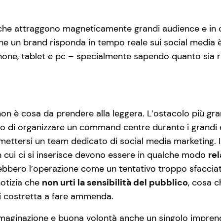
che attraggono magneticamente grandi audience e in cu
 che un brand risponda in tempo reale sui social media 
one, tablet e pc – specialmente sapendo quanto sia ri
 non è cosa da prendere alla leggera. L’ostacolo più gr
ado di organizzare un command centre durante i grand
ettersi un team dedicato di social media marketing. I
o in cui ci si inserisce devono essere in qualche modo
rel
rebbero l’operazione come un tentativo troppo sfacciato 
notizia che
non urti la sensibilità del pubblico
, cosa 
poi costretta a fare ammenda.
immaginazione e buona volontà anche un singolo impren