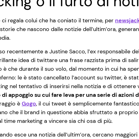
cking o il furto di not
ci regala colui che ha coniato il termine, per
newsjac
e storie che nascono dalle notizie dell’ultim’ora, gener
edia.
so recentemente a Justine Sacco, l’ex responsabile de
llante idea di twittare una frase razzista prima di sali
o è che durante il suo volo, dal momento in cui ha spent
inferno: le è stato cancellato l’account su twitter, è sta
ng nel tentativo di inserirsi nella notizia e di ottenere v
o di appoggio su cui fare leva per una serie di azion
oraggio è
Gogo
, il cui tweet è semplicemente fantastic
no che il brand in questione abbia sfruttato a proprio 
 time marketing a vincere sia chi osa di più.
quando esce una notizia dell’ultim’ora, cercano maggiori 