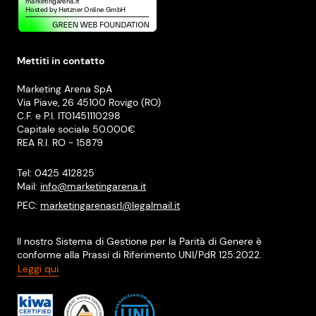
Mettiti in contatto
Marketing Arena SpA
Via Piave, 26 45100 Rovigo (RO)
C.F. e P.I. IT01451110298
Capitale sociale 50.000€
REA R.I. RO - 15879
Tel: 0425 412825
Mail:
info@marketingarena.it
PEC:
marketingarenasrl@legalmail.it
Il nostro Sistema di Gestione per la Parità di Genere è
conforme alla Prassi di Riferimento UNI/PdR 125:2022.
Leggi qui