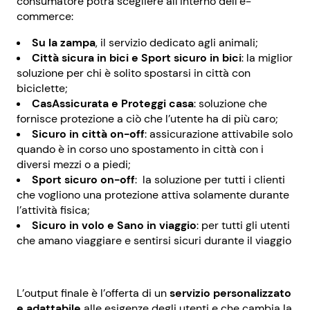
consumatore potrà scegliere all’interno dell’e-
commerce:
Su la zampa
, il servizio dedicato agli animali;
Città sicura in bici e Sport sicuro in bici
: la miglior
soluzione per chi è solito spostarsi in città con
biciclette;
CasAssicurata e Proteggi casa
: soluzione che
fornisce protezione a ciò che l’utente ha di più caro;
Sicuro in città on-off
: assicurazione attivabile solo
quando è in corso uno spostamento in città con i
diversi mezzi o a piedi;
Sport sicuro on-off
: la soluzione per tutti i clienti
che vogliono una protezione attiva solamente durante
l’attività fisica;
Sicuro in volo e Sano in viaggio
: per tutti gli utenti
che amano viaggiare e sentirsi sicuri durante il viaggio
L’output finale è l’offerta di un
servizio personalizzato
e adattabile
alle esigenze degli utenti e che cambia la