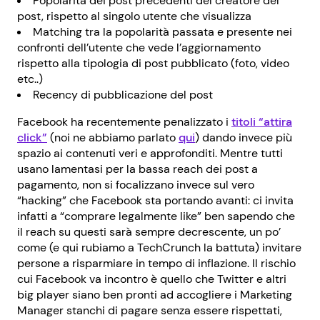
Popolarità dei post precedenti del creatore del
post, rispetto al singolo utente che visualizza
Matching tra la popolarità passata e presente nei
confronti dell’utente che vede l’aggiornamento
rispetto alla tipologia di post pubblicato (foto, video
etc..)
Recency di pubblicazione del post
Facebook ha recentemente penalizzato i
titoli “attira
click”
(noi ne abbiamo parlato
qui
) dando invece più
spazio ai contenuti veri e approfonditi. Mentre tutti
usano lamentasi per la bassa reach dei post a
pagamento, non si focalizzano invece sul vero
“hacking” che Facebook sta portando avanti: ci invita
infatti a “comprare legalmente like” ben sapendo che
il reach su questi sarà sempre decrescente, un po’
come (e qui rubiamo a TechCrunch la battuta) invitare
persone a risparmiare in tempo di inflazione. Il rischio
cui Facebook va incontro è quello che Twitter e altri
big player siano ben pronti ad accogliere i Marketing
Manager stanchi di pagare senza essere rispettati,