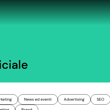
iciale
rketing
News ed eventi
Advertising
SEO
eting
Brand