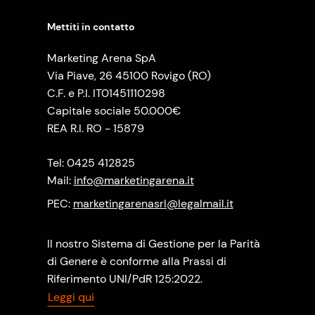
Mettiti in contatto
Marketing Arena SpA
Via Piave, 26 45100 Rovigo (RO)
C.F. e P.I. IT01451110298
Capitale sociale 50.000€
REA R.I. RO - 15879
Tel: 0425 412825
Mail:
info@marketingarena.it
PEC:
marketingarenasrl@legalmail.it
Il nostro Sistema di Gestione per la Parità
di Genere è conforme alla Prassi di
Riferimento UNI/PdR 125:2022.
Leggi qui