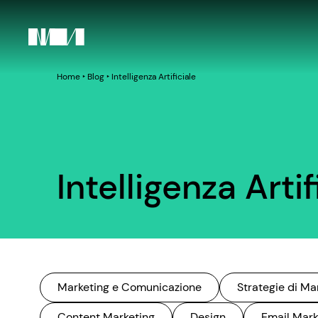
Home
‣
Blog
‣
Intelligenza Artificiale
Intelligenza Artif
Marketing e Comunicazione
Strategie di Ma
Content Marketing
Design
Email Mark