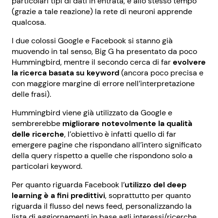
particolari tipi di dati in entrata, e allo stesso tempo
(grazie a tale reazione) la rete di neuroni apprende
qualcosa.
I due colossi Google e Facebook si stanno già
muovendo in tal senso, Big G ha presentato da poco
Hummingbird, mentre il secondo cerca di far
evolvere
la ricerca basata su keyword
(ancora poco precisa e
con maggiore margine di errore nell’interpretazione
delle frasi).
Hummingbird viene già utilizzato da Google e
sembrerebbe
migliorare notevolmente la qualità
delle ricerche
, l’obiettivo è infatti quello di far
emergere pagine che rispondano all’intero significato
della query rispetto a quelle che rispondono solo a
particolari keyword.
Per quanto riguarda Facebook l’
utilizzo del deep
learning è a fini predittivi
, soprattutto per quanto
riguarda il flusso del news feed, personalizzando la
lista di aggiornamenti in base agli interessi/ricerche