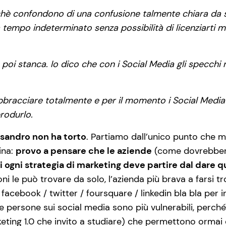
hè confondono di una confusione talmente chiara da sem
tempo indeterminato senza possibilità di licenziarti m
o poi stanca. Io dico che con i Social Media gli specc
bbracciare totalmente e per il momento i Social Media
rodurlo.
ssandro non ha torto
. Partiamo dall’unico punto che 
ina:
provo a pensare che le aziende
(come dovrebbero
 ogni strategia di marketing deve partire dal dare 
ni le può trovare da solo, l’azienda più brava a farsi t
facebook / twitter / foursquare / linkedin bla bla per i
persone sui social media sono più vulnerabili, perché
eting 1.0 che invito a studiare) che permettono ormai 