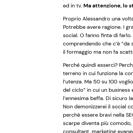
ed in tv.
Ma attenzione, lo 
Proprio Alessandro una volta
Potrebbe avere ragione. I gr
social. O fanno finta di farl
comprendendo che c’è “da su
il formaggio ma non fa scatta
Perché quindi esserci? Perch
terreno in cui funziona la c
l’utenza. Ma 50 su 100 vogli
del ciclo” in cui un busines
l’ennesima beffa. Di sicuro l
Non demonizzerei il social co
perchè essere bravi nella SE
scarpe diventa più comodo, g
consultant, marketing evange