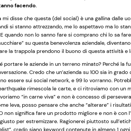
stanno facendo
.
 mi disse che questa (del social) è una gallina dalle 
andi si stanno attrezzando, me lo aspettavo ma lo sta
o. E quando non lo sanno fare si comprano chi lo sa fare
cchiare” su questa benevolenza aziendale, diventano 
re la trappola prendono il buono di questa attività e la
é portare le aziende in un terreno minato? Perché la fu
onversazione. Credo che un’azienda su 100 sia in grado 
ono essere sui social network, e 99 lo vorranno. Potreb
s earthquake rimescola le carte, e ci ritroviamo con u
avoriamo “in carne viva” e non è concesso di perseverare
me leva, posso pensare che anche “alterare” i risultati
O non significa fare un prodotto migliore e non è con l
iusto per estremizzare. Ragionerei piuttosto sull’etic
list”, credo siano keyword contenute in almeno 1 ogni 2