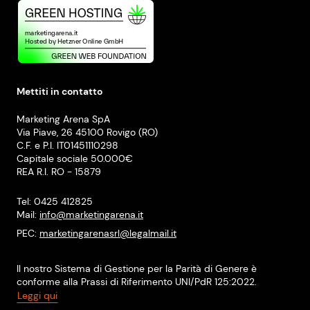
Mettiti in contatto
Marketing Arena SpA
Via Piave, 26 45100 Rovigo (RO)
C.F. e P.I. IT01451110298
Capitale sociale 50.000€
REA R.I. RO - 15879
Tel: 0425 412825
Mail:
info@marketingarena.it
PEC:
marketingarenasrl@legalmail.it
Il nostro Sistema di Gestione per la Parità di Genere è
conforme alla Prassi di Riferimento UNI/PdR 125:2022.
Leggi qui