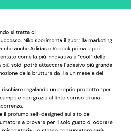
do si tratta di
 successo. Nike sperimenta il guerrilla marketing
zza che anche Adidas e Reebok prima o poi
ventato come la più innovativa e “cool” delle
à più soldi potrà attaccare l’adesivo più grande
mozione della bruttura da li a un mese e del
i rischiare regalando un proprio prodotto “per
 campo e non grazie al finto sorriso di una
ncorrenza.
e il profumo self-designed sul sito del
nsumatore a provare per il solo gusto di odorare
za miscelatoria. Lo stesso consumatore sarà