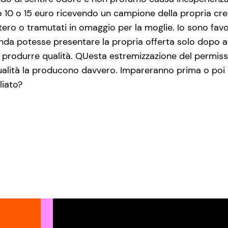
o 10 o 15 euro ricevendo un campione della propria cr
ntero o tramutati in omaggio per la moglie. Io sono fav
enda potesse presentare la propria offerta solo dopo a
di produrre qualità. QUesta estremizzazione del permi
ualità la producono davvero. Impareranno prima o poi a
liato?