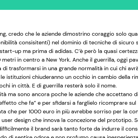
ng, credo che le aziende dimostrino coraggio solo quan
onibilità consisitenti) nel dominio di tecniche di sicuro
 start-up ma prima di adidas. C’è però la quasi certe
metri in centro a New York. Anche il guerrilla, oggi pa
a di trasformarsi in una grande normalità in cui chi avr
 le istituzioni chiuderanno un occhio in cambio della ri
hi in città. E di guerrilla resterà solo il nome.
alità ma sono ancora poche le aziende che accettano d
ffetto che fa” e per sfidarsi a farglielo ricomprare sul
a che per 1000 euro in più avrebbe sorriso per la co
i user design che innova la concezione del prototipo. S
ifficilmente il brand sarà tanto forte da indurre il co
iando di sentire odore e non profumo causa inesperien