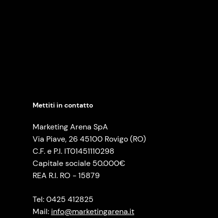
Mettiti in contatto
Marketing Arena SpA
Via Piave, 26 45100 Rovigo (RO)
C.F. e P.I. IT01451110298
Capitale sociale 50.000€
REA R.I. RO - 15879
Tel: 0425 412825
Mail:
info@marketingarena.it