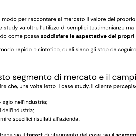
modo per raccontare al mercato il valore del proprio 
e study va oltre l’utilizzo di semplici testimonianze 
ando come possa
soddisfare le aspettative dei propri 
modo rapido e sintetico, quali siano gli step da seguir
giusto segmento di mercato e il cam
ire che, una volta letto il case study, il cliente percepi
 agio nell’industria;
dell’industria;
re specifici risultati all’azienda.
 bene sia il
target
di riferimento del case, sia il
segmen