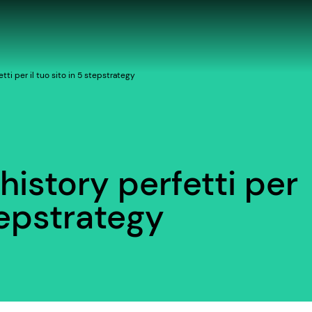
tti per il tuo sito in 5 stepstrategy
history perfetti per
stepstrategy