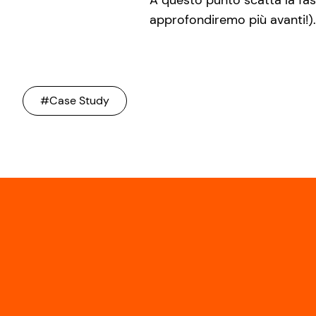
A questo punto scatta la fas
approfondiremo più avanti!).
#Case Study