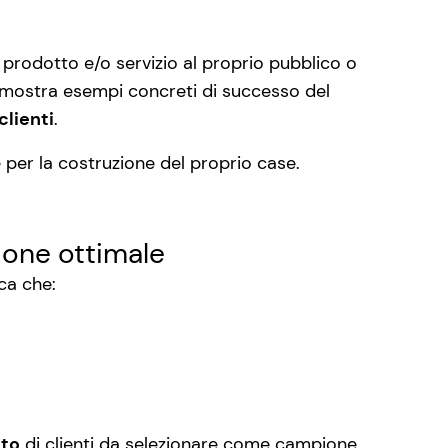
prodotto e/o servizio al proprio pubblico o
ma mostra esempi concreti di successo del
clienti
.
e per la costruzione del proprio case.
pione ottimale
sca che:
to
di clienti da selezionare come campione.