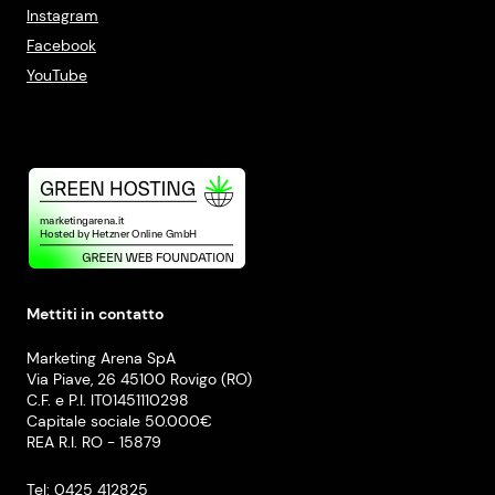
Instagram
Facebook
YouTube
Mettiti in contatto
Marketing Arena SpA
Via Piave, 26 45100 Rovigo (RO)
C.F. e P.I. IT01451110298
Capitale sociale 50.000€
REA R.I. RO - 15879
Tel: 0425 412825