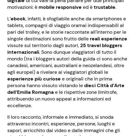
digitale
di cui vale la pena parlare per due principali
motivazioni: è
mobile responsive
ed è
trustable
.
L’
ebook
, infatti, è sfogliabile anche da smartphones e
tablets, compagni di viaggio oramai indispensabili al
pari del trolley, e le storie raccontate all’interno per le
singole destinazioni sono frutto delle
reali esperienze
vissute sul territorio dagli autori,
25 travel bloggers
internazionali
. Sono dunque viaggiatori di tutto il
mondo (tra i bloggers autori della guida ci sono anche
canadesi, americani, australiani e neozelandesi, oltre
agli europei) a rivelare ai viaggiatori globali le
esperienze più curiose
e originali che in prima
persona hanno vissuto vistando le
dieci Città d’Arte
dell’Emilia Romagna
e le rispettive zone limitrofe,
attribuendo un nuovo appeal a informazioni ed
eccellenze.
Il loro racconto, informale e immediato, si snoda
attraverso incontri, esperienze, persone, luoghi e
sapori, arricchito dai video e dalle immagini che gli