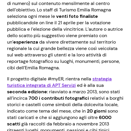
di numero) sul contenuto mensilmente al centro
dell’obiettivo. Lo staff di Turismo Emilia Romagna
seleziona ogni mese le
venti foto finaliste
pubblicandole on line il 21 aprile per la votazione
pubblica e l’elezione della vincitrice. L’autore o autrice
dello scatto più suggestivo viene premiato con
un’
esperienza
da vivere direttamente sul territorio
regionale la cui grande bellezza viene così veicolata
sul web attraverso gli utenti e la loro attività di
reportage fotografico su luoghi, monumenti, persone,
cibi dell’Emilia Romagna.
Il progetto digitale #myER, rientra nella
strategia
turistica integrata di APT Servizi
ed è alla sua
seconda edizione
: riavviato a marzo 2013, sono stati
all’incirca
700 i contributi fotografici
relativi a borghi
storici e castelli come simboli della dolcevita locale,
indicato come tema del mese, che in
20 giorni
sono
stati caricati e che si aggiungono agli oltre
6000
scatti
già raccolti da febbraio a novembre 2013
ritraenti luoghi, monumenti, passioni e cibi tipici