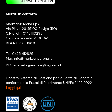
Mettiti in contatto
Marketing Arena SpA
Via Piave, 26 45100 Rovigo (RO)
C.F. e P.I. IT01451110298
Capitale sociale 50.000€
REA R.I. RO - 15879
Tel: 0425 412825
Mail:
info@marketingarena.it
PEC:
marketingarenasrl@legalmail.it
Il nostro Sistema di Gestione per la Parità di Genere è
conforme alla Prassi di Riferimento UNI/PdR 125:2022.
Leggi qui