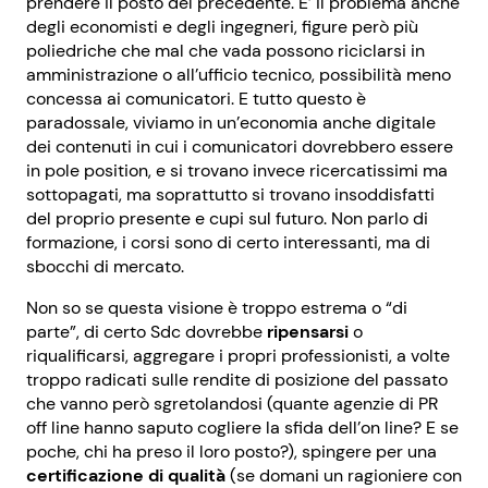
prendere il posto del precedente. E’ il problema anche
degli economisti e degli ingegneri, figure però più
poliedriche che mal che vada possono riciclarsi in
amministrazione o all’ufficio tecnico, possibilità meno
concessa ai comunicatori. E tutto questo è
paradossale, viviamo in un’economia anche digitale
dei contenuti in cui i comunicatori dovrebbero essere
in pole position, e si trovano invece ricercatissimi ma
sottopagati, ma soprattutto si trovano insoddisfatti
del proprio presente e cupi sul futuro. Non parlo di
formazione, i corsi sono di certo interessanti, ma di
sbocchi di mercato.
Non so se questa visione è troppo estrema o “di
parte”, di certo Sdc dovrebbe
ripensarsi
o
riqualificarsi, aggregare i propri professionisti, a volte
troppo radicati sulle rendite di posizione del passato
che vanno però sgretolandosi (quante agenzie di PR
off line hanno saputo cogliere la sfida dell’on line? E se
poche, chi ha preso il loro posto?), spingere per una
certificazione di qualità
(se domani un ragioniere con