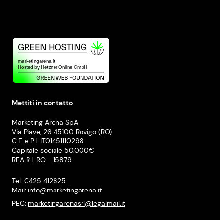
Mettiti in contatto
Marketing Arena SpA
Via Piave, 26 45100 Rovigo (RO)
C.F. e P.I. IT01451110298
Capitale sociale 50.000€
REA R.I. RO - 15879
Tel: 0425 412825
Mail:
info@marketingarena.it
PEC:
marketingarenasrl@legalmail.it