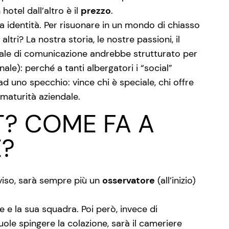
hotel dall’altro è il
prezzo
.
 identità. Per risuonare in un mondo di chiasso
tri? La nostra storia, le nostre passioni, il
riale di comunicazione andrebbe strutturato per
ale): perché a tanti albergatori i “social”
ad uno specchio: vince chi è speciale, chi offre
 maturità aziendale.
T? COME FA A
E?
vviso, sarà sempre più un
osservatore
(all’inizio)
e e la sua squadra. Poi però, invece di
ole spingere la colazione, sarà il cameriere