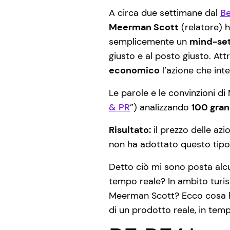
A circa due settimane dal
B
Meerman Scott
(relatore) 
semplicemente un
mind-se
giusto e al posto giusto. Att
economico
l’azione che inte
Le parole e le convinzioni d
& PR
”) analizzando
100 gra
Risultato:
il prezzo delle az
non ha adottato questo tipo d
Detto ciò mi sono posta al
tempo reale? In ambito turis
Meerman Scott? Ecco cosa ho
di un prodotto reale, in temp