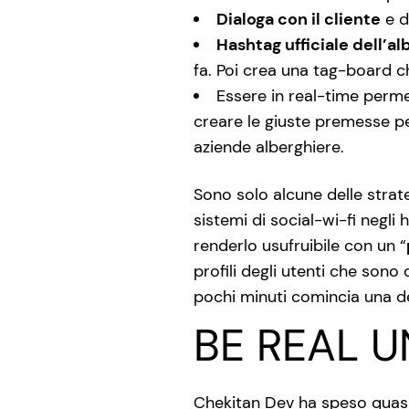
Dialoga con il cliente
e d
Hashtag ufficiale dell’al
fa. Poi crea una tag-board c
Essere in real-time perm
creare le giuste premesse per
aziende alberghiere.
Sono solo alcune delle strat
sistemi di social-wi-fi negli h
renderlo usufruibile con un “
profili degli utenti che sono c
pochi minuti comincia una d
BE REAL U
Chekitan Dev ha speso quasi u