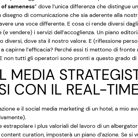
 of sameness
” dove l’unica differenza che distingue un 
disegno di comunicazione che sia aderente alla nostra
ere una voce differente. E cosa ci rende diversi dagli al
(e vendere) i servizi dell’accoglienza. Un piano edito
diversi, dove sta il nostro valore. E (riflessione person
a capirne l’efficacia? Perché essi ti mettono di fronte 
 E non tutti gli operatori sono pronti a questo grado di
AL MEDIA STRATEGIS
I CON IL REAL-TIM
zione e il social media marketing di un hotel, a mio a
ivamente).
strapolare i plus valoriali del lavoro di un albergator
content curation, imposterà un piano d’azione. Se si vu