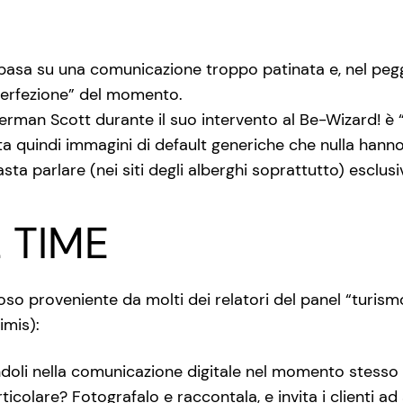
i basa su una comunicazione troppo patinata e, nel pegg
 perfezione” del momento.
rman Scott durante il suo intervento al Be-Wizard! è 
sta quindi immagini di default generiche che nulla hanno
ta parlare (nei siti degli alberghi soprattutto) esclus
L TIME
o proveniente da molti dei relatori del panel “turism
imis):
doli nella comunicazione digitale nel momento stesso i
ticolare? Fotografalo e raccontala, e invita i clienti ad