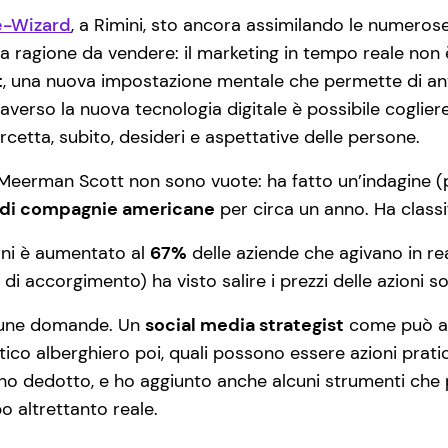
e-Wizard
, a Rimini, sto ancora assimilando le numeros
ha ragione da vendere: il marketing in tempo reale no
t
, una nuova impostazione mentale che permette di an
raverso la nuova tecnologia digitale è possibile coglier
rcetta, subito, desideri e aspettative delle persone.
i Meerman Scott non sono vuote: ha fatto un’indagine (p
ndi compagnie americane
per circa un anno. Ha classi
ioni è aumentato al
67%
delle aziende che agivano in r
i accorgimento) ha visto salire i prezzi delle azioni s
cune domande. Un
social media strategist
come può app
tico alberghiero poi, quali possono essere azioni prat
 dedotto, e ho aggiunto anche alcuni strumenti che p
o altrettanto reale.