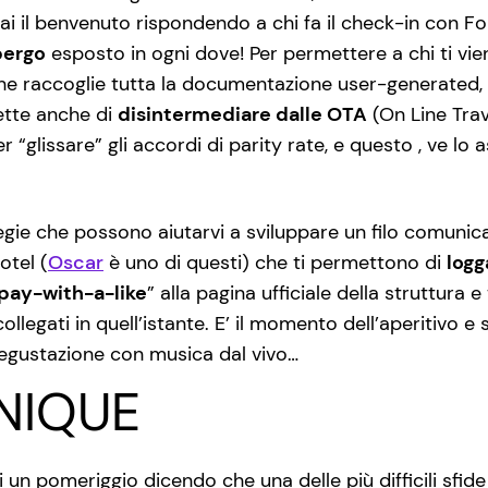
ai il benvenuto rispondendo a chi fa il check-in con Fo
bergo
esposto in ogni dove! Per permettere a chi ti vi
he raccoglie tutta la documentazione user-generated, e
ette anche di
disintermediare dalle OTA
(On Line Tra
 “glissare” gli accordi di parity rate, e questo , ve lo 
egie che possono aiutarvi a sviluppare un filo comunica
otel (
Oscar
è uno di questi) che ti permettono di
logg
pay-with-a-like
” alla pagina ufficiale della struttura
ollegati in quell’istante. E’ il momento dell’aperitivo e s
egustazione con musica dal vivo…
NIQUE
n pomeriggio dicendo che una delle più difficili sfide 