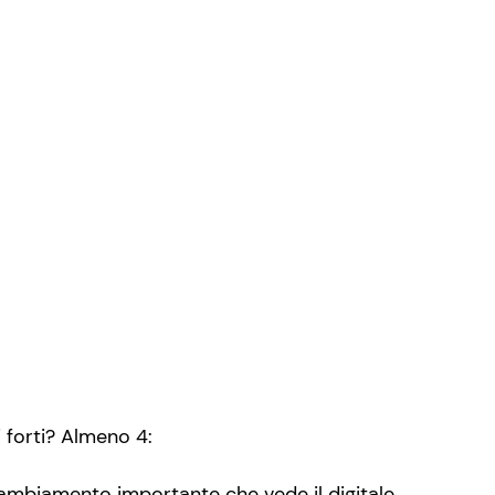
i forti? Almeno 4:
ambiamento importante che vede il digitale