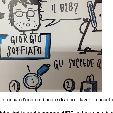
, è toccato l’onore ed onore di aprire i lavori. I concett
iche simili a quelle occorse al B2C
, un fenomeno di c