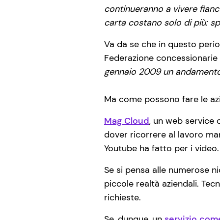
continueranno a vivere fianc
carta costano solo di più: sp
Va da se che in questo perio
Federazione concessionarie d
gennaio 2009 un andamento i
Ma come possono fare le az
Mag Cloud
, un web service 
dover ricorrere al lavoro man
Youtube ha fatto per i video.
Se si pensa alle numerose nic
piccole realtà aziendali. Tec
richieste.
Se, dunque, un
servizio com