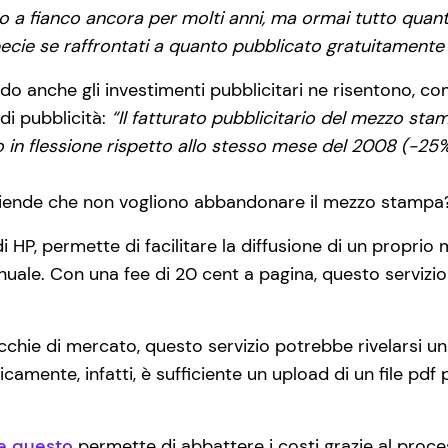
o a fianco ancora per molti anni, ma ormai tutto quanto
ecie se raffrontati a quanto pubblicato gratuitamente da
do anche gli investimenti pubblicitari ne risentono, c
i pubblicità:
“Il fatturato pubblicitario del mezzo sta
n flessione rispetto allo stesso mese del 2008 (-25%
iende che non vogliono abbandonare il mezzo stampa
di HP, permette di facilitare la diffusione di un propr
uale. Con una fee di 20 cent a pagina, questo servizio 
chie di mercato, questo servizio potrebbe rivelarsi un 
nicamente, infatti, è sufficiente un upload di un file p
e questo
permette di abbattere i costi grazie al proces