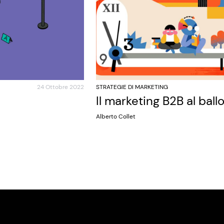
24 Ottobre 2022
STRATEGIE DI MARKETING
Il marketing B2B al ball
Alberto Collet