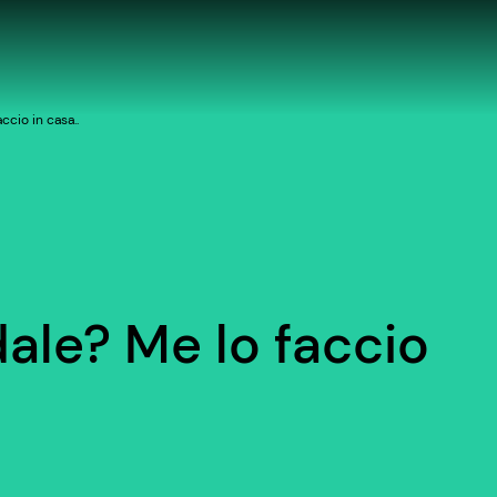
ccio in casa..
dale? Me lo faccio