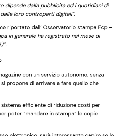
 dipende dalla pubblicità ed i quotidiani di
lle loro controparti digitali”.
ome riportato dall’ Osservatorio stampa Fcp –
mpa in generale ha registrato nel mese di
)”.
?
io magazine con un servizio autonomo, senza
si propone di arrivare a fare quello che
sistema efficiente di riduzione costi per
df per poter “mandare in stampa” le copie
so elettronico, sarà interessante capire se le