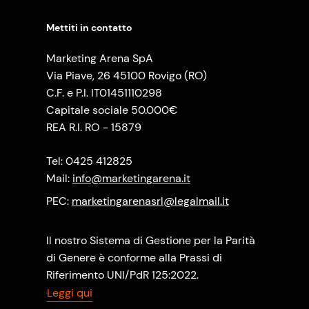
Mettiti in contatto
Marketing Arena SpA
Via Piave, 26 45100 Rovigo (RO)
C.F. e P.I. IT01451110298
Capitale sociale 50.000€
REA R.I. RO - 15879
Tel: 0425 412825
Mail:
info@marketingarena.it
PEC:
marketingarenasrl@legalmail.it
Il nostro Sistema di Gestione per la Parità
di Genere è conforme alla Prassi di
Riferimento UNI/PdR 125:2022.
Leggi qui