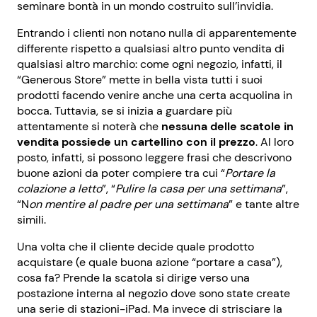
seminare bontà in un mondo costruito sull’invidia.
Entrando i clienti non notano nulla di apparentemente
differente rispetto a qualsiasi altro punto vendita di
qualsiasi altro marchio: come ogni negozio, infatti, il
“Generous Store” mette in bella vista tutti i suoi
prodotti facendo venire anche una certa acquolina in
bocca. Tuttavia, se si inizia a guardare più
attentamente si noterà che
nessuna delle scatole in
vendita possiede un cartellino con il prezzo
. Al loro
posto, infatti, si possono leggere frasi che descrivono
buone azioni da poter compiere tra cui “
Portare la
colazione a letto
”, “
Pulire la casa per una settimana
”,
“N
on mentire al padre per una settimana
” e tante altre
simili.
Una volta che il cliente decide quale prodotto
acquistare (e quale buona azione “portare a casa”),
cosa fa? Prende la scatola si dirige verso una
postazione interna al negozio dove sono state create
una serie di stazioni-iPad. Ma invece di strisciare la