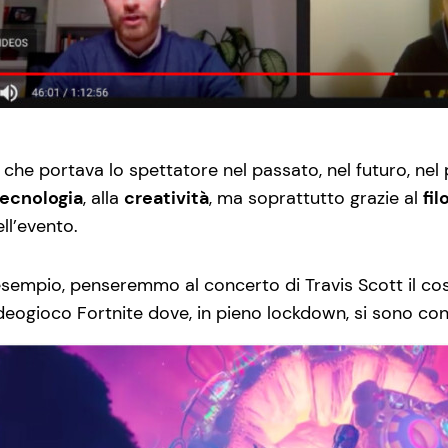
 che portava lo spettatore nel passato, nel futuro, nel
tecnologia
, alla
creatività
, ma soprattutto grazie al
fil
ll’evento.
esempio, penseremmo al concerto di Travis Scott il c
ideogioco Fortnite dove, in pieno lockdown, si sono conne