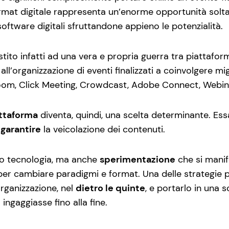
ormat digitale rappresenta un’enorme opportunità soltan
i software digitali sfruttandone appieno le potenzialità.
to infatti ad una vera e propria guerra tra piattafor
all’organizzazione di eventi finalizzati a coinvolgere mig
Zoom, Click Meeting, Crowdcast, Adobe Connect, Webi
attaforma
diventa, quindi, una scelta determinante. Ess
e
garantire
la veicolazione dei contenuti.
lo tecnologia, ma anche
sperimentazione
che si manif
per cambiare paradigmi e format. Una delle strategie pi
organizzazione, nel
dietro le quinte
, e portarlo in una 
ngaggiasse fino alla fine.