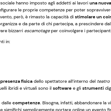
sociale hanno imposto agli addetti ai lavori
una nuov
onfigurare le proprie competenze per poter sopravvivere
 evento, però, è rimasto la capacità di
stimolare un coi
 organizza e da parte di chi partecipa, a prescindere dal
vare bizzarri
escamotage
per coinvolgere i partecipant
ti in:
 presenza fisica
dello spettatore all’interno del
teatro
lli ibridi e virtuali sono il
software
e gli
strumenti
dig
 dalle
competenze
. Bisogna, infatti, abbandonare la 
le significhi semplicemente portare online un evento f