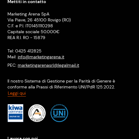
Mettiti in contatto
Marketing Arena SpA
Via Piave, 26 45100 Rovigo (RO)
C.F. e P.I. IT01451110298
Capitale sociale 50.000€
REA R.I. RO - 15879
Tel: 0425 412825
Mail:
info@marketingarena.it
PEC:
marketingarenasrl@legalmail.it
Il nostro Sistema di Gestione per la Parità di Genere è
conforme alla Prassi di Riferimento UNI/PdR 125:2022.
Leggi qui
Lavora con noi