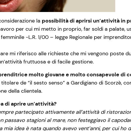
considerazione la
possibilità di aprirsi un’attività in 
lavoro per cui mi metto in proprio, far soldi a palate, 
 femminile -L.R. 1/00 – legge Regionale per imprenditori
olare mi riferisco alle richieste che mi vengono poste dur
’attività fruttuosa e di facile gestione.
renditrice molto giovane e molto consapevole di cos
 titolare de “il sesto senso” a Gardigiano di Scorzè, co
e della clientela.
 di aprire un’attività?
pre partecipato attivamente all’attività di ristorazio
on passavo stagioni al mare, non festeggiavo il capod
a mia idea è nata quando avevo vent’anni, per cui ho 