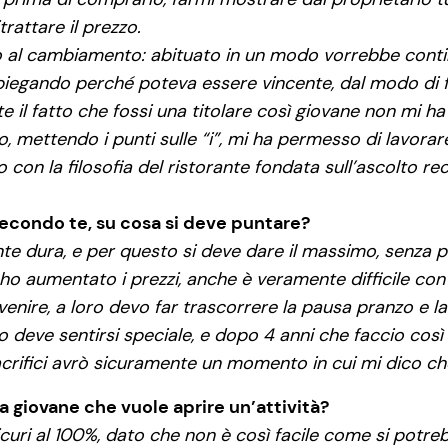
trattare il prezzo.
tio al cambiamento: abituato in un modo vorrebbe conti
iegando perché poteva essere vincente, dal modo di fare
e il fatto che fossi una titolare così giovane non mi ha 
izio, mettendo i punti sulle “i”, mi ha permesso di lavo
con la filosofia del ristorante fondata sull’ascolto re
 secondo te, su cosa si deve puntare?
te dura, e per questo si deve dare il massimo, senza
n ho aumentato i prezzi, anche è veramente difficile c
 venire, a loro devo far trascorrere la pausa pranzo e 
 deve sentirsi speciale, e dopo 4 anni che faccio così 
crifici avrò sicuramente un momento in cui mi dico che
a giovane che vuole aprire un’attività?
curi al 100%, dato che non è così facile come si potreb