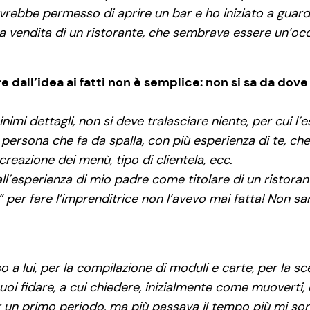
vrebbe permesso di aprire un bar e ho iniziato a guarda
a vendita di un ristorante, che sembrava essere un’occa
re dall’idea ai fatti non è semplice: non si sa da do
nimi dettagli, non si deve tralasciare niente, per cui l
rsona che fa da spalla, con più esperienza di te, che ti 
reazione dei menù, tipo di clientela, ecc.
ll’esperienza di mio padre come titolare di un ristoran
 per fare l’imprenditrice non l’avevo mai fatta! Non 
 a lui, per la compilazione di moduli e carte, per la sc
uoi fidare, a cui chiedere, inizialmente come muoverti,
 un primo periodo, ma più passava il tempo più mi sono