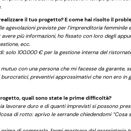
.
realizzare il tuo progetto? E come hai risolto il prob
e agevolazioni previste per l’imprenditoria femminile e 
r avere più informazioni, ho fissato con loro degli app
gestione, ecc.
di: solo 100.000 € per la gestione interna del ristornate
n mutuo con una persona che mi facesse da garante, sen
 burocratici, preventivi approssimativi che non ero i
rogetto, quali sono state le prime difficoltà?
a lavorare duro e di quanti imprevisti si possono prese
lcosa di rotto: aprivo le serrande chiedendomi “Cosa s
prima di comprarlo, farmi mostrare dal proprietario tu