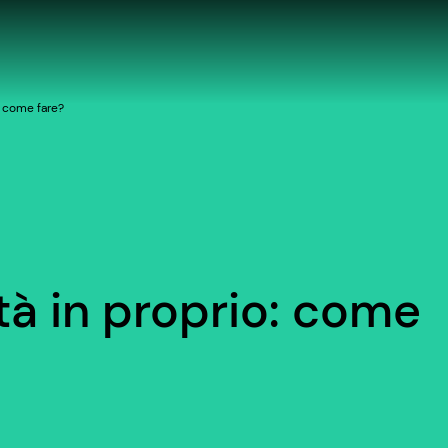
o: come fare?
ità in proprio: come