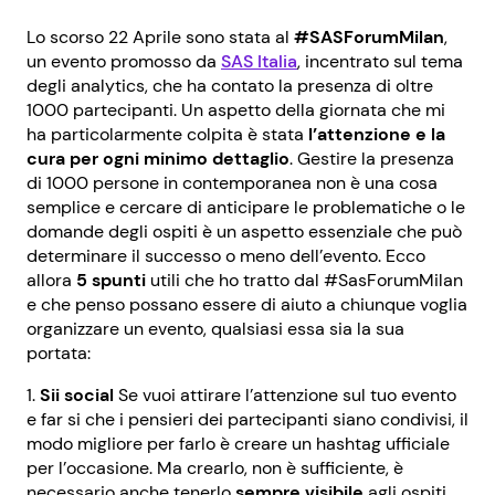
Lo scorso 22 Aprile sono stata al
#SASForumMilan
,
un evento promosso da
SAS Italia
, incentrato sul tema
degli analytics, che ha contato la presenza di oltre
1000 partecipanti. Un aspetto della giornata che mi
ha particolarmente colpita è stata
l’attenzione e la
cura per ogni minimo dettaglio
. Gestire la presenza
di 1000 persone in contemporanea non è una cosa
semplice e cercare di anticipare le problematiche o le
domande degli ospiti è un aspetto essenziale che può
determinare il successo o meno dell’evento. Ecco
allora
5 spunti
utili che ho tratto dal #SasForumMilan
e che penso possano essere di aiuto a chiunque voglia
organizzare un evento, qualsiasi essa sia la sua
portata:
Sii social
Se vuoi attirare l’attenzione sul tuo evento
e far si che i pensieri dei partecipanti siano condivisi, il
modo migliore per farlo è creare un hashtag ufficiale
per l’occasione. Ma crearlo, non è sufficiente, è
necessario anche tenerlo
sempre visibile
agli ospiti.