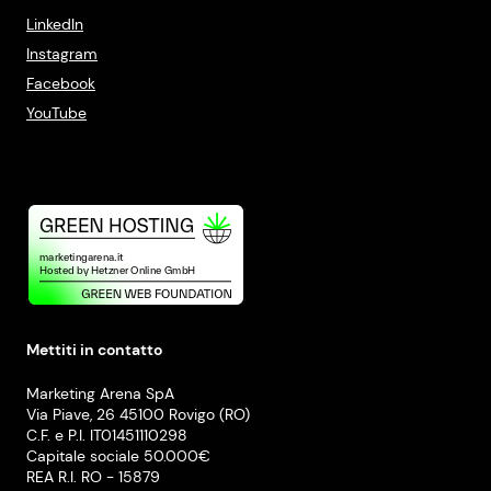
LinkedIn
Instagram
Facebook
YouTube
Mettiti in contatto
Marketing Arena SpA
Via Piave, 26 45100 Rovigo (RO)
C.F. e P.I. IT01451110298
Capitale sociale 50.000€
REA R.I. RO - 15879