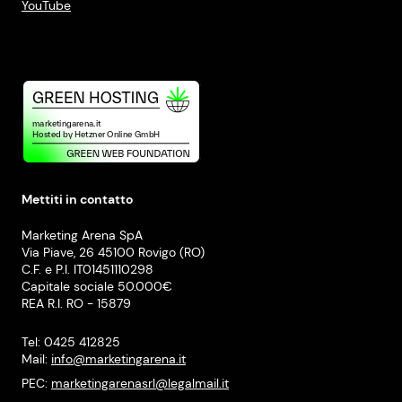
YouTube
Mettiti in contatto
Marketing Arena SpA
Via Piave, 26 45100 Rovigo (RO)
C.F. e P.I. IT01451110298
Capitale sociale 50.000€
REA R.I. RO - 15879
Tel: 0425 412825
Mail:
info@marketingarena.it
PEC:
marketingarenasrl@legalmail.it