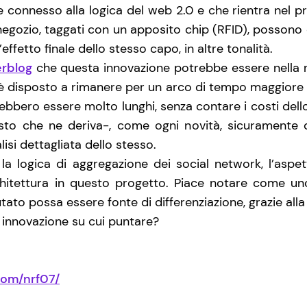
 connesso alla logica del web 2.0 e che rientra nel p
l negozio, taggati con un apposito chip (RFID), possono
effetto finale dello stesso capo, in altre tonalità.
erblog
che questa innovazione potrebbe essere nella r
te è disposto a rimanere per un arco di tempo maggiore a
rebbero essere molto lunghi, senza contare i costi dell
uisto che ne deriva-, come ogni novità, sicuramente
isi dettagliata dello stesso.
la logica di aggregazione dei social network, l’aspe
chitettura in questo progetto. Piace notare come u
to possa essere fonte di differenziazione, grazie alla 
 innovazione su cui puntare?
com/nrf07/