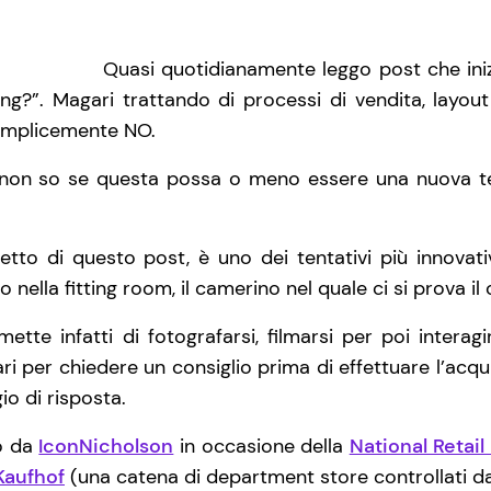
Quasi quotidianamente leggo post che ini
g?”. Magari trattando di processi di vendita, layout 
 semplicemente NO.
o: non so se questa possa o meno essere una nuova 
tto di questo post, è uno dei tentativi più innovativ
o nella fitting room, il camerino nel quale ci si prova i
ette infatti di fotografarsi, filmarsi per poi interag
 per chiedere un consiglio prima di effettuare l’acqu
io di risposta.
no da
IconNicholson
in occasione della
National Retai
Kaufhof
(una catena di department store controllati 