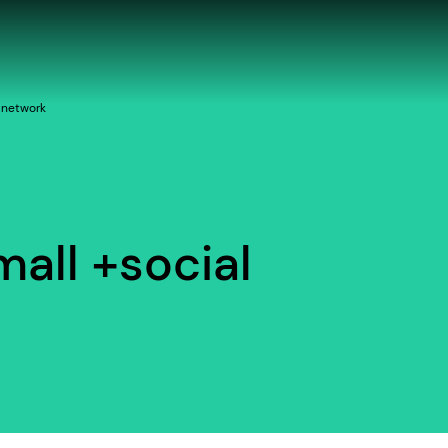
l network
 mall +social