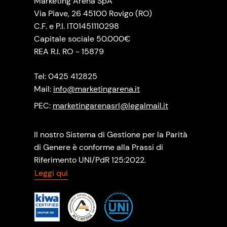
Marketing Arena SpA
Via Piave, 26 45100 Rovigo (RO)
C.F. e P.I. IT01451110298
Capitale sociale 50.000€
REA R.I. RO - 15879
Tel: 0425 412825
Mail:
info@marketingarena.it
PEC:
marketingarenasrl@legalmail.it
Il nostro Sistema di Gestione per la Parità
di Genere è conforme alla Prassi di
Riferimento UNI/PdR 125:2022.
Leggi qui