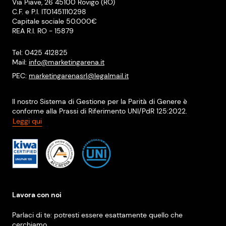
Via Piave, 26 45100 Rovigo (RO)
C.F. e P.I. IT01451110298
Capitale sociale 50.000€
REA R.I. RO - 15879
Tel: 0425 412825
Mail:
info@marketingarena.it
PEC:
marketingarenasrl@legalmail.it
Il nostro Sistema di Gestione per la Parità di Genere è
conforme alla Prassi di Riferimento UNI/PdR 125:2022.
Leggi qui
Lavora con noi
Parlaci di te: potresti essere esattamente quello che
cerchiamo